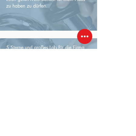
zu haben zu dürfen.
5 Sterne und großes Lob für die Firma
Lehner. Top Unternehmen, sehr
kundenfreundlich, zuverlässig und
serviceorientiert. Mit einem stets
freundlichen und kompetenten Team und
bestens geschulten Technikern!
Professionalität auf höchster Ebene,
daher 100-prozentige Empfehlung!
Positiv: Preis-Leistungs-Verhältnis,