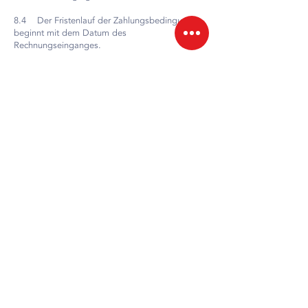
8.4 Der Fristenlauf der Zahlungsbedingungen
beginnt mit dem Datum des
Rechnungseinganges.
8.5 Der Lieferant ist nicht berechtigt, seine
Forderungen gegen unsere Gegenforderungen
aufzurechnen.
9. Verpackung und Palettierung:
9.1 Die Verpackung ist materialmäßig und
konstruktiv so zu gestalten, dass ein
ausreichender Schutz des Füllgutes
gewährleistet ist.
9.2 Jede Versandverpackung hat an
entsprechender Stelle die Artikelbenennung, die
Anzahl der enthaltenen Verkaufseinheiten sowie
die gesetzlichen Prüfzeichen, Symbole und
Belehrungen, entsprechend den in Österreich
geltenden Bestimmungen auszuweisen.
9.3 Warensendungen sind palettiert
anzuliefern, sofern nichts anderes vereinbart ist.