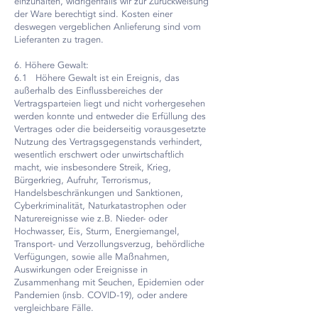
einzuhalten, widrigenfalls wir zur Zurückweisung
der Ware berechtigt sind. Kosten einer
deswegen vergeblichen Anlieferung sind vom
Lieferanten zu tragen.
6. Höhere Gewalt:
6.1 Höhere Gewalt ist ein Ereignis, das
außerhalb des Einflussbereiches der
Vertragsparteien liegt und nicht vorhergesehen
werden konnte und entweder die Erfüllung des
Vertrages oder die beiderseitig vorausgesetzte
Nutzung des Vertragsgegenstands verhindert,
wesentlich erschwert oder unwirtschaftlich
macht, wie insbesondere Streik, Krieg,
Bürgerkrieg, Aufruhr, Terrorismus,
Handelsbeschränkungen und Sanktionen,
Cyberkriminalität, Naturkatastrophen oder
Naturereignisse wie z.B. Nieder- oder
Hochwasser, Eis, Sturm, Energiemangel,
Transport- und Verzollungsverzug, behördliche
Verfügungen, sowie alle Maßnahmen,
Auswirkungen oder Ereignisse in
Zusammenhang mit Seuchen, Epidemien oder
Pandemien (insb. COVID-19), oder andere
vergleichbare Fälle.