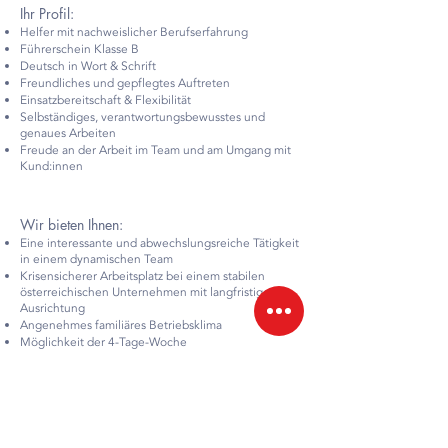
Ihr Profil:
Helfer mit nachweislicher Berufserfahrung
Führerschein Klasse B
Deutsch in Wort & Schrift
Freundliches und gepflegtes Auftreten
Einsatzbereitschaft & Flexibilität
Selbständiges, verantwortungsbewusstes und
genaues Arbeiten
Freude an der Arbeit im Team und am Umgang mit
Kund:innen
Wir bieten Ihnen:
Eine interessante und abwechslungsreiche Tätigkeit
in einem dynamischen Team
Krisensicherer Arbeitsplatz bei einem stabilen
österreichischen Unternehmen mit langfristiger
Ausrichtung
Angenehmes familiäres Betriebsklima
Möglichkeit der 4-Tage-Woche
Fachliche und persönliche Aus- und
Weiterbildungsmöglichkeiten
Zahlreiche Mitarbeitervergünstigungen und
Mitarbeiterevents
Für diese Position ist ein Bruttomonatsgehalt von €
2.234,52 vorgesehen. Bereitschaft zur Überzahlung